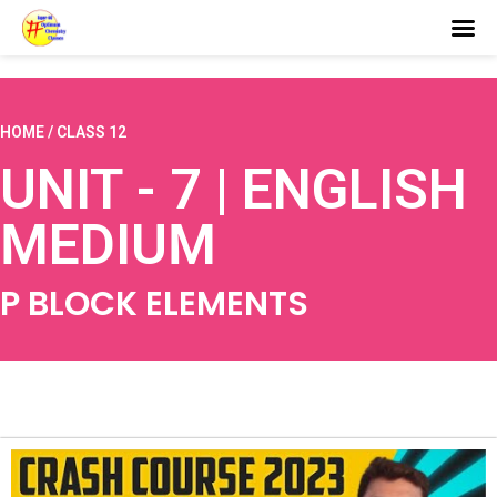
HOME / CLASS 12
UNIT - 7 | ENGLISH
MEDIUM
P BLOCK ELEMENTS