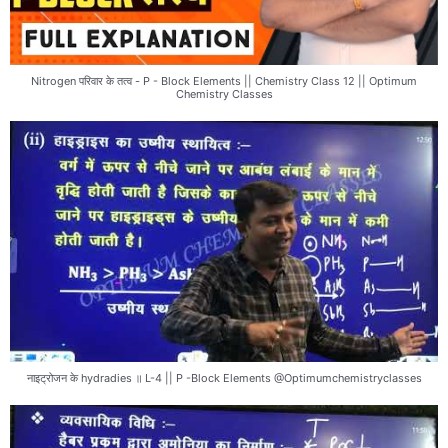
Nitrogen परिवार के तत्व - P - Block Elements || Chemistry Class 12 || Optimum
Chemistry Classes
नाइट्रोजन के hydradies ॥ L-4 || P -Block Elements @Optimumchemistryclasses