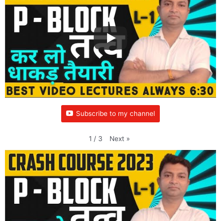
Subscribe to my channel
Next
»
1
/
3