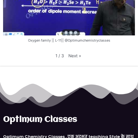
Oxygen family || L-11|| @Optimumchemistryclasses
Next
»
1
/
3
Optimum Classes
Optimum Chemistry Classes , एक अदभुत teaching Style क़े साथ