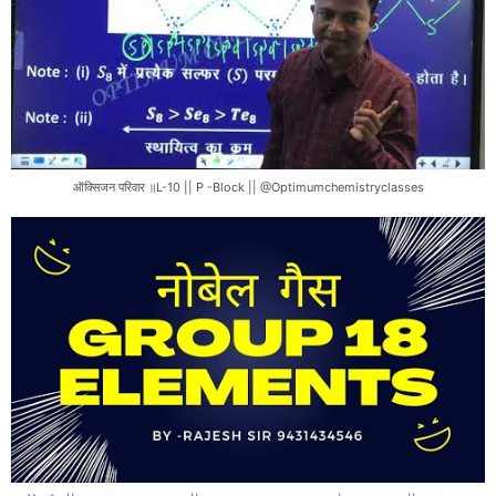
ऑक्सिजन परिवार ॥L-10 || P -Block || @Optimumchemistryclasses