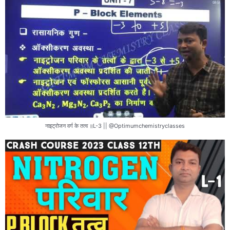
नाइट्रोजन वर्ग के तत्व ॥L-3 || @Optimumchemistryclasses