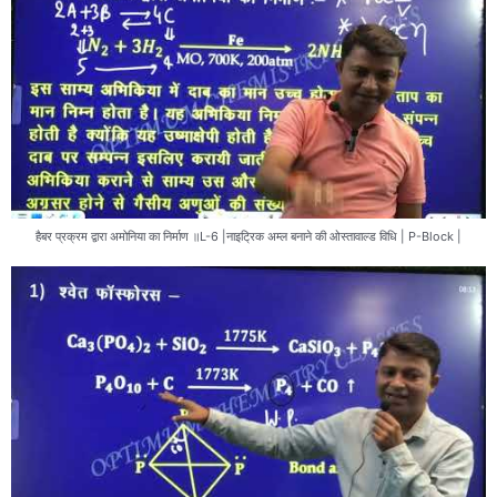
हैबर प्रक्रम द्वारा अमोनिया का निर्माण ॥L-6 |नाइट्रिक अम्ल बनाने की ओस्तावाल्ड विधि | P-Block |