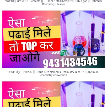
नोबेल गैस || Group 18 Elements || P-Block 12th Chemistry| Noble gas || Optimum
Chemistry Classes
हैलॉजेन समूह - P Block || Group 17th elements Chemistry Clas 12 || optimum
chemistry conversion