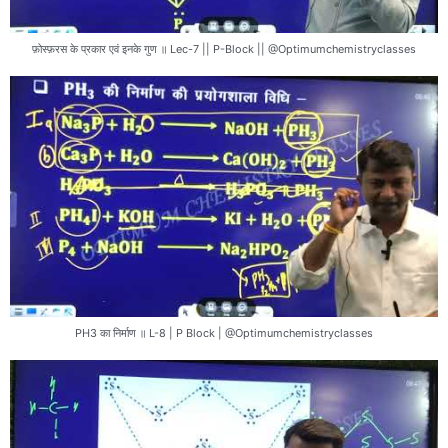
फ़ोस्फ़रस के प्रकार एवं इनके गुण ॥ Lec-7 || P-Block || @Optimumchemistryclasses
PH3 का निर्माण ॥ L-8 | P Block | @Optimumchemistryclasses